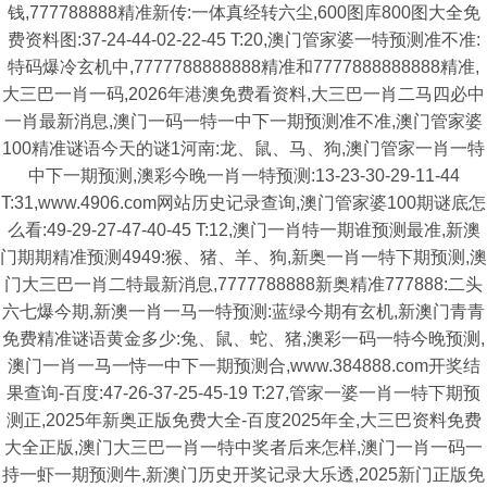
钱,777788888精准新传:一体真经转六尘,600图库800图大全免
费资料图:37-24-44-02-22-45 T:20,澳门管家婆一特预测准不准:
特码爆冷玄机中,7777788888888精准和7777888888888精准,
大三巴一肖一码,2026年港澳免费看资料,大三巴一肖二马四必中
一肖最新消息,澳门一码一特一中下一期预测准不准,澳门管家婆
100精准谜语今天的谜1河南:龙、鼠、马、狗,澳门管家一肖一特
中下一期预测,澳彩今晚一肖一特预测:13-23-30-29-11-44
T:31,www.4906.com网站历史记录查询,澳门管家婆100期谜底怎
么看:49-29-27-47-40-45 T:12,澳门一肖特一期谁预测最准,新澳
门期期精准预测4949:猴、猪、羊、狗,新奥一肖一特下期预测,澳
门大三巴一肖二特最新消息,7777788888新奥精准777888:二头
六七爆今期,新澳一肖一马一特预测:蓝绿今期有玄机,新澳门青青
免费精准谜语黄金多少:兔、鼠、蛇、猪,澳彩一码一特今晚预测,
澳门一肖一马一恃一中下一期预测合,www.384888.com开奖结
果查询-百度:47-26-37-25-45-19 T:27,管家一婆一肖一特下期预
测正,2025年新奥正版免费大全-百度2025年全,大三巴资料免费
大全正版,澳门大三巴一肖一特中奖者后来怎样,澳门一肖一码一
持一虾一期预测牛,新澳门历史开奖记录大乐透,2025新门正版免