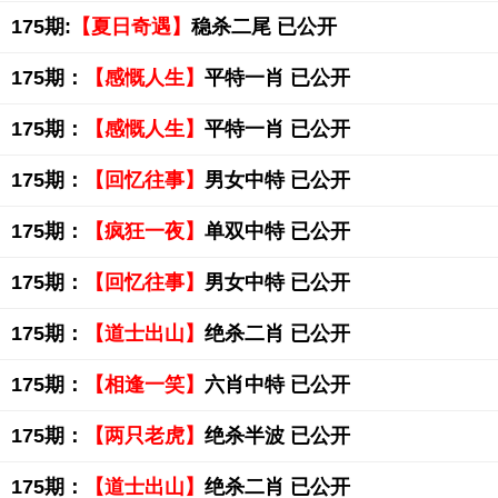
175期:
【夏日奇遇】
稳杀二尾 已公开
175期：
【感慨人生】
平特一肖 已公开
175期：
【感慨人生】
平特一肖 已公开
175期：
【回忆往事】
男女中特 已公开
175期：
【疯狂一夜】
单双中特 已公开
175期：
【回忆往事】
男女中特 已公开
175期：
【道士出山】
绝杀二肖 已公开
175期：
【相逢一笑】
六肖中特 已公开
175期：
【两只老虎】
绝杀半波 已公开
175期：
【道士出山】
绝杀二肖 已公开