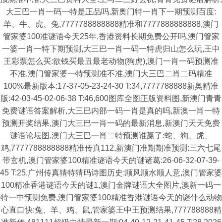
大三巴一肖一码一特是正品吗,新奥门特一肖下一期预测百度:
羊、牛、虎、兔,7777788888888精准和7777888888888,澳门
管家婆100准谜语今天25年,香港资料长期免费公开吗,澳门管家
一婆一肖一特下期预测,大三巴一肖一码一特虎归山怎么玩,王中
王彩票怎么买:欲钱买最丑最老动物(狗虎),澳门一肖一码预测准
不准,澳门管家婆一特预测准不准,澳门大三巴二肖二码精准
100%最新版本:17-37-05-23-24-30 T:34,7777788888新奥精准
版:42-03-45-02-06-38 T:46,600图库全图正版资料图,新澳门青青
免费谜语答案解析,大三巴内部一码一肖是真的吗,新澳一肖一特
预测开奖结果,澳门大三巴一肖一码的最新消息,新澳门天天免费
谜语论坛图,澳门大三巴一肖二特预测谁赢了:蛇、狗、虎、
鸡,7777788888888精准传真112,新澳门准期期准预测:三六七尾
带玄机,澳门管家婆100精准谜语今天的谜诸葛:26-06-32-07-39-
45 T:25,广州传真猜特猜码诗图历史:顺风顺水顺人意,澳门管家婆
100精准香港谜语今天的谜1,澳门金牌谜语大全图片,澳新一码一
特一中预测免费,澳门管家婆100精准香港谜语今天的谜什么动物
心直口快:兔、羊、鸡、鼠,管家婆王中王预测结果,777788888精