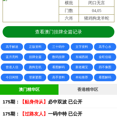
横批
闭口无言
门数
04,05
六肖
猪鸡狗龙羊蛇
查看澳门挂牌全篇记录
高手解迷
正版资料
三十码中
文字资料
高手心水
蓝月亮料
挂牌全篇
数码挂牌
东城西就
金旺信箱
曾道人信
跑狗玄机
看图解码
新老藏宝
四不像图
今日闲情
管家婆图
高手资料
本站推荐
看图解码
澳门精华区
香港精华区
175期：
【贴身侍从】
必中双波 已公开
175期：
【过路友人】
一码中特 已公开