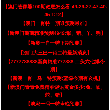
【澳门管家婆100期谜底怎么看:49-29-27-47-40-
45 T:12】
【澳门一肖特一期谁预测最准】
【新澳门期期精准预测4949:猴、猪、羊、狗】
【新奥一肖一特下期预测】
【澳门大三巴一肖二特最新消息】
【7777788888新奥精准777888:二头六七爆今
期】
【新澳一肖一马一特预测:蓝绿今期有玄机】
【新澳门青青免费精准谜语黄金多少:兔、鼠、
蛇、猪】
【澳彩一码一特今晚预测】