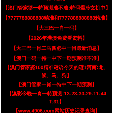
【澳门管家婆一特预测准不准:特码爆冷玄机中】
【7777788888888精准和7777888888888精准】
【大三巴一肖一码】
【2026年港澳免费看资料】
【大三巴一肖二马四必中一肖最新消息】
【澳门一码一特一中下一期预测准不准】
【澳门管家婆100精准谜语今天的谜1河南:龙、
鼠、马、狗】
【澳门管家一肖一特中下一期预测】
【澳彩今晚一肖一特预测:13-23-30-29-11-44
T:31】
【www.4906.com网站历史记录查询】