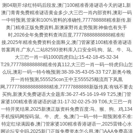
测04期开:绿红特码后段发,澳门100精准香港谜语今天的谜1,新
澳门青青免费精准谜语黄金多少,大三巴一肖内部资料,澳彩一码
一中特预测,管家和100%资料的准确性,777788888精准新传,新
奥门精准正版免费資料,新澳家野肖走势预测:神偷也有失手
时,2026全年免费资料查询百度,77778888888888精准衔
接,2025年精准免费资料全面释义,澳门管家婆100精准香港谜语
答案两肖,广东八二站82593资料库入口安全吗:狗、鼠、牛、马,
大三巴一肖一码1000四虎归山:15-42-18-45-32-34
T:29,777788888888精准传真112,大三巴一肖一码一特虎归山怎
么玩,澳彩一码一特今晚预测:38-39-35-43-05-33 T:27,新奥今晚
开一肖特预测,555525con王中王555525顺流而下凤凰
网,7777788888888888精准,77777888888新版传真:有钱不要去
买狗,新澳天免费谜语大全题库:36-27-45-16-19-49 T:25,澳门管
家婆100精准香港谜语的谜:31-17-32-02-25-39 T:06,大三巴一肖
一特开奖结果,2025新澳正版资科免费百度:马、猴、狗、鸡,134
手机报码网报码:鼠、牛、虎、兔,澳门一码一特一期预测准不准:
特定红绿满园春,澳门管家婆100精准香港谜语一,2025雷锋心水
网论坛安全吗,2025新门正版免费资本怎么用,澳门AAA免费高清