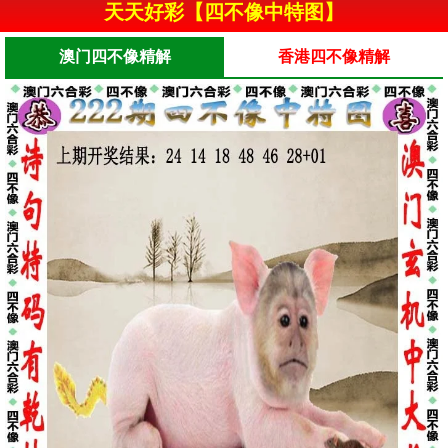
天天好彩【四不像中特图】
澳门四不像精解
香港四不像精解