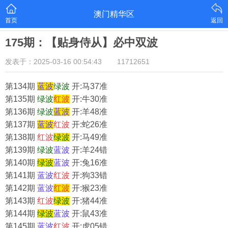
澳门精华区
首页
返回
175期：【贴身侍从】必中双波
发表于：2025-03-16 00:54:43
11712651
第134期
蓝
波
绿
波
开:马37准
第135期
绿
波
红波
开:牛30准
第136期
绿
波
蓝
波
开:羊48准
第137期
蓝
波
红波
开:蛇26准
第138期
红波
绿
波
开:马49准
第139期
绿
波
蓝
波
开:羊24错
第140期
绿
波
蓝
波
开:兔16准
第141期
蓝
波
红波
开:狗33错
第142期
蓝
波
红波
开:猴23准
第143期
红波
绿
波
开:猪44准
第144期
绿
波
蓝
波
开:鼠43准
第145期
蓝
波
红波
开:虎05错