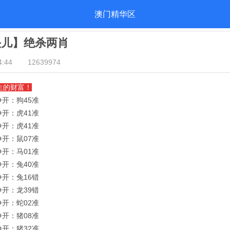
澳门精华区
头儿】绝杀两肖
:44
12639974
生的财富！
✺开：狗45准
✺开：虎41准
✺开：虎41准
✺开：鼠07准
✺开：马01准
✺开：兔40准
✺开：兔16错
✺开：龙39错
✺开：蛇02准
✺开：猪08准
✺开：猪32准