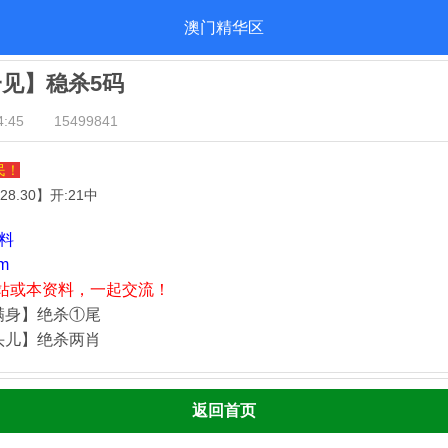
澳门精华区
一见】稳杀5码
:45
15499841
民！
.28.30
】开:21中
资料
m
站或本资料，一起交流！
满身】绝杀①尾
头儿】绝杀两肖
返回首页