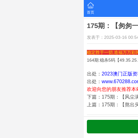
首页
175期：【匆匆
发表于：2025-03-16 00:54
稳定胜于一切,造福万万彩
164期:稳杀5码【
49.35.25
出处：
2023澳门正版
出处：
www.670288.co
欢迎向您的朋友推荐本
下篇：175期：【风尘
上篇：175期：【熬出