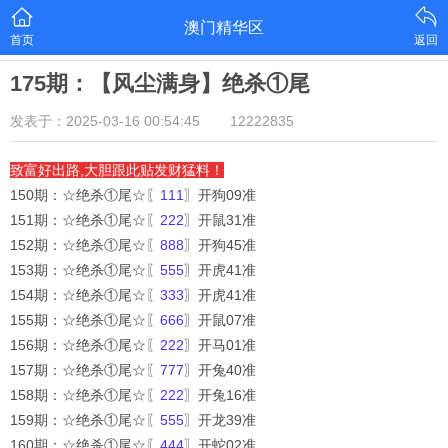
澳门精华区
首页
返回
175期：【风尘满身】绝杀①尾
发表于：2025-03-16 00:54:45
12222835
致富好出路,大胆跟此贴发财猛料！
150期：☆绝杀①尾☆〖
111
〗开狗09准
151期：☆绝杀①尾☆〖
222
〗开鼠31准
152期：☆绝杀①尾☆〖
888
〗开狗45准
153期：☆绝杀①尾☆〖
555
〗开虎41准
154期：☆绝杀①尾☆〖
333
〗开虎41准
155期：☆绝杀①尾☆〖
666
〗开鼠07准
156期：☆绝杀①尾☆〖
222
〗开马01准
157期：☆绝杀①尾☆〖
777
〗开兔40准
158期：☆绝杀①尾☆〖
222
〗开兔16准
159期：☆绝杀①尾☆〖
555
〗开龙39准
160期：☆绝杀①尾☆〖
444
〗开蛇02准