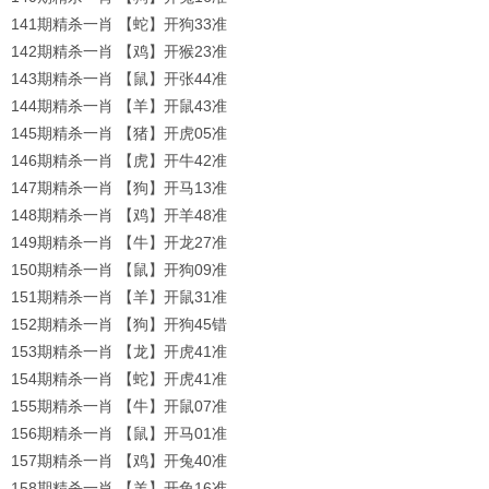
141期精杀一肖 【蛇】开狗33准
142期精杀一肖 【鸡】开猴23准
143期精杀一肖 【鼠】开张44准
144期精杀一肖 【羊】开鼠43准
145期精杀一肖 【猪】开虎05准
146期精杀一肖 【虎】开牛42准
147期精杀一肖 【狗】开马13准
148期精杀一肖 【鸡】开羊48准
149期精杀一肖 【牛】开龙27准
150期精杀一肖 【鼠】开狗09准
151期精杀一肖 【羊】开鼠31准
152期精杀一肖 【狗】开狗45错
153期精杀一肖 【龙】开虎41准
154期精杀一肖 【蛇】开虎41准
155期精杀一肖 【牛】开鼠07准
156期精杀一肖 【鼠】开马01准
157期精杀一肖 【鸡】开兔40准
158期精杀一肖 【羊】开兔16准