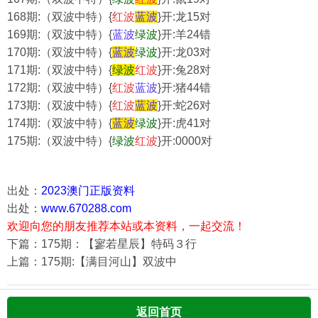
168期:（双波中特）{
红
波
蓝
波
}开:龙15对
169期:（双波中特）{
蓝
波
绿
波
}开:羊24错
170期:（双波中特）{
蓝
波
绿
波
}开:龙03对
171期:（双波中特）{
绿
波
红
波
}开:兔28对
172期:（双波中特）{
红
波
蓝
波
}开:猪44错
173期:（双波中特）{
红
波
蓝
波
}开:蛇26对
174期:（双波中特）{
蓝
波
绿
波
}开:虎41对
175期:（双波中特）{
绿
波
红
波
}开:0000对
出处：
2023澳门正版资料
出处：
www.670288.com
欢迎向您的朋友推荐本站或本资料，一起交流！
下篇：175期：【寥若星辰】特码３行
上篇：175期:【满目河山】双波中
返回首页