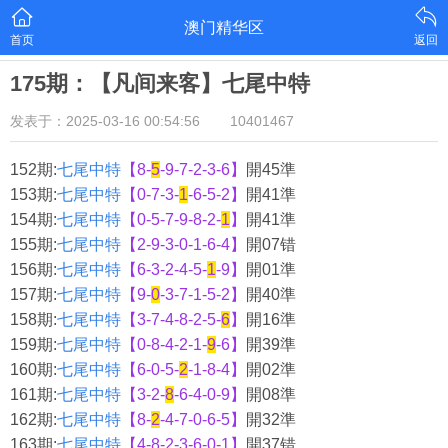
澳门精华区
首页
返回
175期：【凡间来客】七尾中特
发表于：2025-03-16 00:54:56
10401467
152期:
七尾中特
【8-
5
-9-7-2-3-6】
開45準
153期:
七尾中特
【0-7-3-
1
-6-5-2】
開41準
154期:
七尾中特
【0-5-7-9-8-2-
1
】
開41準
155期:
七尾中特
【2-9-3-0-1-6-4】
開07错
156期:
七尾中特
【6-3-2-
4
-5-
1
-9】
開01準
157期:
七尾中特
【9-
0
-3-7-1-5-2】
開40準
158期:
七尾中特
【3-7-4-8-2-5-
6
】
開16準
159期:
七尾中特
【0-8-4-2-1-
9
-6】
開39準
160期:
七尾中特
【6-0-5-
2
-1-8-4】
開02準
161期:
七尾中特
【3-2-
8
-6-4-0-9】
開08準
162期:
七尾中特
【8-
2
-4-7-0-6-5】
開32準
163期:
七尾中特
【4-8-2-3-6-0-1】
開37错