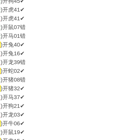
绿
)开狗45✔
绿
)开虎41✔
红
)开虎41✔
绿
)开鼠07错
绿
)开马01错
红
)开兔40✔
红
)开兔16✔
红
)开龙39错
红
)开蛇02✔
绿
)开猪08错
绿
)开猪32✔
红
)开马37✔
红
)开狗21✔
红
)开龙03✔
绿
)开牛06✔
绿
)开鼠19✔