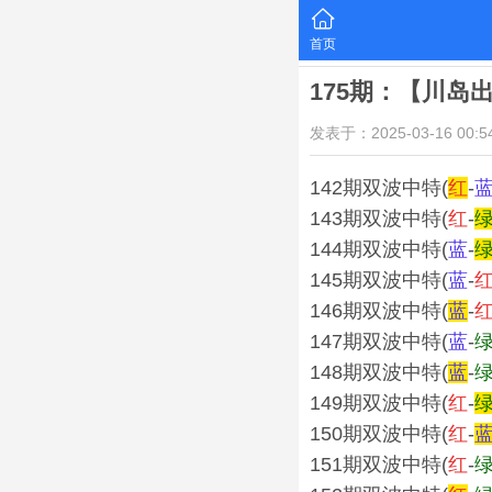
首页
175期：【川岛
发表于：2025-03-16 00:54
142期双波中特(
红
-
143期双波中特(
红
-
144期双波中特(
蓝
-
145期双波中特(
蓝
-
146期双波中特(
蓝
-
147期双波中特(
蓝
-
148期双波中特(
蓝
-
149期双波中特(
红
-
150期双波中特(
红
-
151期双波中特(
红
-