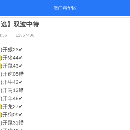
澳门精华区
出逃】双波中特
:56
11957496
蓝
)开猴23✔
绿
)开猪44✔
绿
)开鼠43✔
红
)开虎05错
红
)开牛42✔
绿
)开马13错
绿
)开羊48✔
绿
)开龙27✔
蓝
)开狗09✔
绿
)开鼠31错