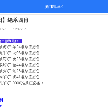
澳门精华区
依旧】绝杀四肖
:57
12072046
努力做到最好！
鼠虎)开:羊24准杀庄必备
！
兔牛)开:龙03准杀庄必备
！
鼠马)开:兔28准杀庄必备
！
猴蛇)开:猪44准杀庄必备
！
鼠狗)开:蛇26准杀庄必备
！
狗羊)开:虎41准杀庄必备
！
龙羊)开:0000准杀庄必备
！
资料
m