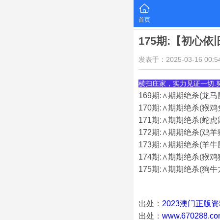
首页
175期:【初心
发表于：2025-03-16 00:54
横扫庄家，实力见证一切.
169期:∧期期绝杀(龙马
170期:∧期期绝杀(猴鸡
171期:∧期期绝杀(蛇虎
172期:∧期期绝杀(鸡羊
173期:∧期期绝杀(羊牛
174期:∧期期绝杀(猴鸡
175期:∧期期绝杀(狗牛
出处：
2023澳门正版
出处：
www.670288.co