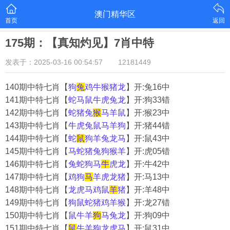
澳门精华区
首页
返回
175期：【真知灼见】7肖中特
发表于：2025-03-16 00:54:57
12181449
140期中特七肖【
狗
兔
鸡牛猴猪龙
】开:兔16中
141期中特七肖【
蛇马鼠牛虎兔龙
】开:狗33错
142期中特七肖【
蛇猪兔
猴
马羊鼠
】开:猴23中
143期中特七肖【
牛虎兔鼠马羊狗
】开:猪44错
144期中特七肖【
蛇
鼠
狗羊兔龙马
】开:鼠43中
145期中特七肖【
马蛇猪兔狗猴羊
】开:虎05错
146期中特七肖【
兔蛇狗马
牛
虎龙
】开:牛42中
147期中特七肖【
鸡狗
马
羊虎龙猪
】开:马13中
148期中特七肖【
龙虎马鸡鼠
羊
猪
】开:羊48中
149期中特七肖【
狗鼠蛇猪鸡羊猴
】开:龙27错
150期中特七肖【
鼠牛羊
狗
马兔龙
】开:狗09中
151期中特七肖【
鼠
牛羊狗龙虎马
】开:鼠31中