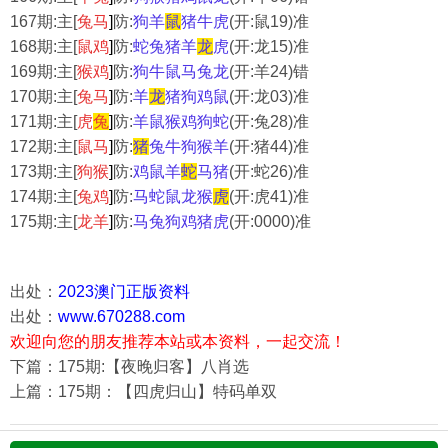
167期:主[
兔马
]
防:
狗羊
鼠
猪牛虎
(开:鼠19)准
168期:主[
鼠鸡
]
防:
蛇兔猪羊
龙
虎
(开:龙15)准
169期:主[
猴鸡
]
防:
狗牛鼠马兔龙
(开:羊24)错
170期:主[
兔马
]
防:
羊
龙
猪狗鸡鼠
(开:龙03)准
171期:主[
虎
兔
]
防:
羊鼠猴鸡狗蛇
(开:兔28)准
172期:主[
鼠马
]
防:
猪
兔牛狗猴羊
(开:猪44)准
173期:主[
狗猴
]
防:
鸡鼠羊
蛇
马猪
(开:蛇26)准
174期:主[
兔鸡
]
防:
马蛇鼠龙猴
虎
(开:虎41)准
175期:主[
龙羊
]
防:
马兔狗鸡猪虎
(开:0000)准
出处：
2023澳门正版资料
出处：
www.670288.com
欢迎向您的朋友推荐本站或本资料，一起交流！
下篇：175期:【夜晚归客】八肖选
上篇：175期：【四虎归山】特码单双