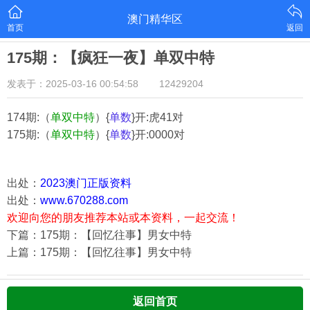
澳门精华区
首页
返回
175期：【疯狂一夜】单双中特
发表于：2025-03-16 00:54:58
12429204
174期:（
单双中特
）{
单数
}开:虎41对
175期:（
单双中特
）{
单数
}开:0000对
出处：
2023澳门正版资料
出处：
www.670288.com
欢迎向您的朋友推荐本站或本资料，一起交流！
下篇：175期：【回忆往事】男女中特
上篇：175期：【回忆往事】男女中特
返回首页