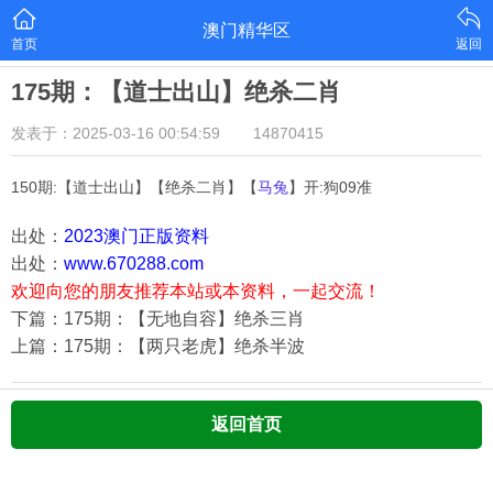
澳门精华区
首页
返回
175期：【道士出山】绝杀二肖
发表于：2025-03-16 00:54:59
14870415
150期:【道士出山】【绝杀二肖】【
马兔
】开:狗09准
出处：
2023澳门正版资料
出处：
www.670288.com
欢迎向您的朋友推荐本站或本资料，一起交流！
下篇：175期：【无地自容】绝杀三肖
上篇：175期：【两只老虎】绝杀半波
返回首页