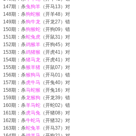
147期：杀
兔狗羊
（开马13）对
148期：杀
狗蛇猴
（开羊48）对
149期：杀
狗牛龙
（开龙27）错
150期：杀
狗猴蛇
（开狗09）错
151期：杀
蛇兔虎
（开鼠31）对
152期：杀
鸡猴羊
（开狗45）对
153期：杀
鸡猪猴
（开虎41）对
154期：杀
猪马龙
（开虎41）对
155期：杀
猴羊猪
（开鼠07）对
156期：杀
猴狗马
（开马01）错
157期：杀
虎牛马
（开兔40）对
158期：杀
马蛇猴
（开兔16）对
159期：杀
龙猴狗
（开龙39）错
160期：杀
羊马蛇
（开蛇02）错
161期：杀
虎马兔
（开猪08）对
162期：杀
牛蛇马
（开猪32）对
163期：杀
蛇兔羊
（开马37）对
164期：杀
鸡羊马
（开狗21）对