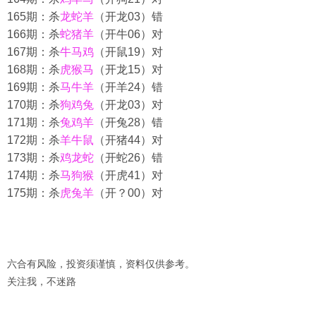
165期：杀
龙蛇羊
（开龙03）错
166期：杀
蛇猪羊
（开牛06）对
167期：杀
牛马鸡
（开鼠19）对
168期：杀
虎猴马
（开龙15）对
169期：杀
马牛羊
（开羊24）错
170期：杀
狗鸡兔
（开龙03）对
171期：杀
兔鸡羊
（开兔28）错
172期：杀
羊牛鼠
（开猪44）对
173期：杀
鸡龙蛇
（开蛇26）错
174期：杀
马狗猴
（开虎41）对
175期：杀
虎兔羊
（开？00）对
六合有风险，投资须谨慎，资料仅供参考。
关注我，不迷路