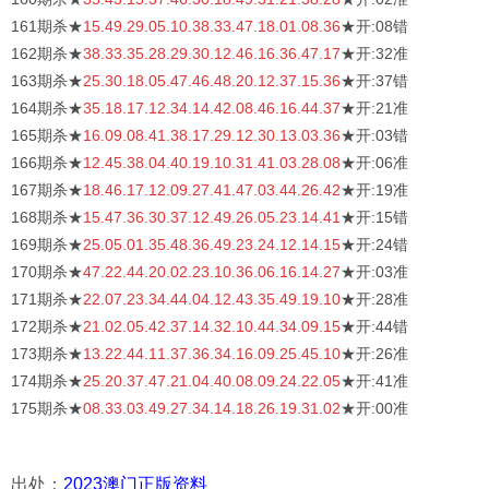
161期杀★
15.49.29.05.10.38.33.47.18.01.08.36
★开:08错
162期杀★
38.33.35.28.29.30.12.46.16.36.47.17
★开:32准
163期杀★
25.30.18.05.47.46.48.20.12.37.15.36
★开:37错
164期杀★
35.18.17.12.34.14.42.08.46.16.44.37
★开:21准
165期杀★
16.09.08.41.38.17.29.12.30.13.03.36
★开:03错
166期杀★
12.45.38.04.40.19.10.31.41.03.28.08
★开:06准
167期杀★
18.46.17.12.09.27.41.47.03.44.26.42
★开:19准
168期杀★
15.47.36.30.37.12.49.26.05.23.14.41
★开:15错
169期杀★
25.05.01.35.48.36.49.23.24.12.14.15
★开:24错
170期杀★
47.22.44.20.02.23.10.36.06.16.14.27
★开:03准
171期杀★
22.07.23.34.44.04.12.43.35.49.19.10
★开:28准
172期杀★
21.02.05.42.37.14.32.10.44.34.09.15
★开:44错
173期杀★
13.22.44.11.37.36.34.16.09.25.45.10
★开:26准
174期杀★
25.20.37.47.21.04.40.08.09.24.22.05
★开:41准
175期杀★
08.33.03.49.27.34.14.18.26.19.31.02
★开:00准
出处：
2023澳门正版资料