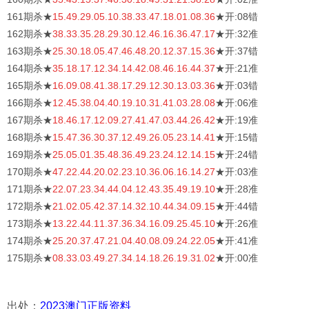
161期杀★
15.49.29.05.10.38.33.47.18.01.08.36
★开:08错
162期杀★
38.33.35.28.29.30.12.46.16.36.47.17
★开:32准
163期杀★
25.30.18.05.47.46.48.20.12.37.15.36
★开:37错
164期杀★
35.18.17.12.34.14.42.08.46.16.44.37
★开:21准
165期杀★
16.09.08.41.38.17.29.12.30.13.03.36
★开:03错
166期杀★
12.45.38.04.40.19.10.31.41.03.28.08
★开:06准
167期杀★
18.46.17.12.09.27.41.47.03.44.26.42
★开:19准
168期杀★
15.47.36.30.37.12.49.26.05.23.14.41
★开:15错
169期杀★
25.05.01.35.48.36.49.23.24.12.14.15
★开:24错
170期杀★
47.22.44.20.02.23.10.36.06.16.14.27
★开:03准
171期杀★
22.07.23.34.44.04.12.43.35.49.19.10
★开:28准
172期杀★
21.02.05.42.37.14.32.10.44.34.09.15
★开:44错
173期杀★
13.22.44.11.37.36.34.16.09.25.45.10
★开:26准
174期杀★
25.20.37.47.21.04.40.08.09.24.22.05
★开:41准
175期杀★
08.33.03.49.27.34.14.18.26.19.31.02
★开:00准
出处：
2023澳门正版资料