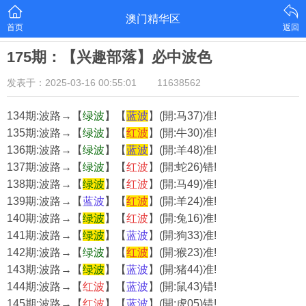
澳门精华区
首页
返回
175期：【兴趣部落】必中波色
发表于：2025-03-16 00:55:01
11638562
134期:波路→【
绿
波
】【
蓝
波
】(開:马37)准!
135期:波路→【
绿
波
】【
红
波
】(開:牛30)准!
136期:波路→【
绿
波
】【
蓝
波
】(開:羊48)准!
137期:波路→【
绿
波
】【
红
波
】(開:蛇26)错!
138期:波路→【
绿
波
】【
红
波
】(開:马49)准!
139期:波路→【
蓝
波
】【
红
波
】(開:羊24)准!
140期:波路→【
绿
波
】【
红
波
】(開:兔16)准!
141期:波路→【
绿
波
】【
蓝
波
】(開:狗33)准!
142期:波路→【
绿
波
】【
红
波
】(開:猴23)准!
143期:波路→【
绿
波
】【
蓝
波
】(開:猪44)准!
144期:波路→【
红
波
】【
蓝
波
】(開:鼠43)错!
145期:波路→【
红
波
】【
蓝
波
】(開:虎05)错!