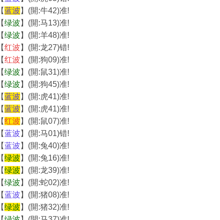
【
蓝
波
】(開:牛42)准!
【
绿
波
】(開:马13)准!
【
绿
波
】(開:羊48)准!
【
红
波
】(開:龙27)错!
【
红
波
】(開:狗09)准!
【
绿
波
】(開:鼠31)准!
【
绿
波
】(開:狗45)准!
【
蓝
波
】(開:虎41)准!
【
蓝
波
】(開:虎41)准!
【
红
波
】(開:鼠07)准!
【
蓝
波
】(開:马01)错!
【
蓝
波
】(開:兔40)准!
【
绿
波
】(開:兔16)准!
【
绿
波
】(開:龙39)准!
【
绿
波
】(開:蛇02)准!
【
蓝
波
】(開:猪08)准!
【
绿
波
】(開:猪32)准!
【
绿
波
】(開:马37)准!