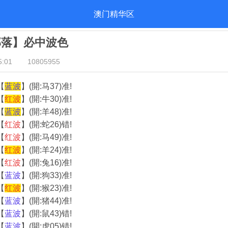
澳门精华区
部落】必中波色
:01
10805955
【
蓝
波
】(開:马37)准!
【
红
波
】(開:牛30)准!
【
蓝
波
】(開:羊48)准!
【
红
波
】(開:蛇26)错!
【
红
波
】(開:马49)准!
【
红
波
】(開:羊24)准!
【
红
波
】(開:兔16)准!
【
蓝
波
】(開:狗33)准!
【
红
波
】(開:猴23)准!
【
蓝
波
】(開:猪44)准!
【
蓝
波
】(開:鼠43)错!
【
蓝
波
】(開:虎05)错!