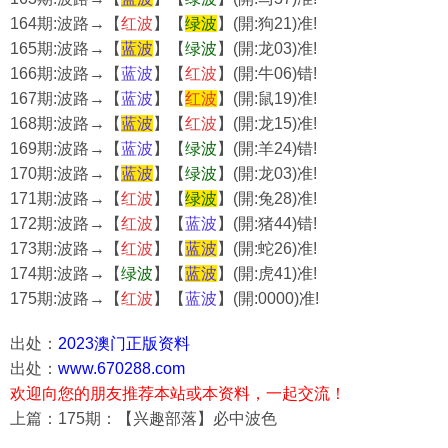
164期:波路→【
红
波
】【
绿
波
】(開:狗21)准!
165期:波路→【
蓝
波
】【
绿
波
】(開:龙03)准!
166期:波路→【
蓝
波
】【
红
波
】(開:牛06)错!
167期:波路→【
蓝
波
】【
红
波
】(開:鼠19)准!
168期:波路→【
蓝
波
】【
红
波
】(開:龙15)准!
169期:波路→【
蓝
波
】【
绿
波
】(開:羊24)错!
170期:波路→【
蓝
波
】【
绿
波
】(開:龙03)准!
171期:波路→【
红
波
】【
绿
波
】(開:兔28)准!
172期:波路→【
红
波
】【
蓝
波
】(開:猪44)错!
173期:波路→【
红
波
】【
蓝
波
】(開:蛇26)准!
174期:波路→【
绿
波
】【
蓝
波
】(開:虎41)准!
175期:波路→【
红
波
】【
蓝
波
】(開:0000)准!
出处：
2023澳门正版资料
出处：
www.670288.com
欢迎向您的朋友推荐本站或本资料，一起交流！
上篇：175期：【兴趣部落】必中波色