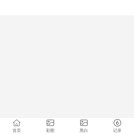
首页
彩图
黑白
记录