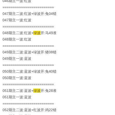
046期主一波:
红波
=========================
047期主二波:红波+绿波开:兔04错
047期主一波:红波
=========================
048期主二波:红波+
绿波
开:马49准
048期主一波:红波
=========================
049期主二波:蓝波+绿波开:猪08错
049期主一波:
蓝
波
=========================
050期主二波:蓝波+绿波开:兔40错
050
期主一波:蓝波
=========================
051期主二波:蓝波+
绿波
开:兔28准
051期主一波:蓝波
=========================
052期主二波:蓝波+红波开:鸡22错