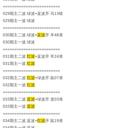
=========================
029期主二波:绿波+蓝波开:马13错
029期主一波:绿波
=========================
030期主二波:绿波+
蓝波
开:羊48准
030
期主一波:绿波
=========================
031期主二波:
红波
+蓝波开:羊24准
031期主一波:
红波
=========================
032期主二波:
红波
+绿波开:鼠07准
032期主一波:
红波
=========================
033期主二波:
蓝波
+绿波开:龙03准
033期主一波:
蓝
波
=========================
034期主二波:蓝波+
红波
开:鼠19准
034期主一波:蓝波