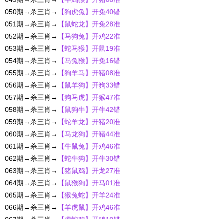
050期→杀三肖→
【狗虎兔
】开兔40错
051期→杀三肖→
【鼠蛇龙
】开兔28准
052期→杀三肖→
【马狗兔
】开鸡22准
053期→杀三肖→
【蛇马猴
】开鼠19准
054期→杀三肖→
【马兔猴
】开兔16错
055期→杀三肖→
【狗羊马
】开猪08准
056期→杀三肖→
【鼠羊狗
】开狗33错
057期→杀三肖→
【狗马虎
】开猴47准
058期→杀三肖→
【鼠狗牛
】开牛42错
059期→杀三肖→
【蛇羊龙
】开猪20准
060期→杀三肖→
【马龙狗
】开猪44准
061期→杀三肖→
【牛鼠兔
】开鸡46准
062期→杀三肖→
【蛇牛狗
】开牛30错
063期→杀三肖→
【猪鼠鸡
】开龙27准
064期→杀三肖→
【鼠猴狗
】开马01准
065期→杀三肖→
【猴兔蛇
】开羊24准
066期→杀三肖→
【羊虎鼠
】开鸡46准