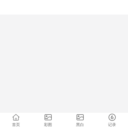
首页
彩图
黑白
记录