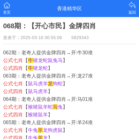
香港精华区
首页
返回
068期：【开心市民】金牌四肖
发表于：2025-03-16 00:55:06
5829343
062期：老奇人提供金牌四肖→开:牛30准
公式七肖
【
牛
猪龙蛇鼠兔马
】
公式四肖
【
牛
猪龙蛇
】
063期：老奇人提供金牌四肖→开:龙27准
公式七肖
【
鼠马虎羊
龙
狗蛇
】
公式四肖
【
鼠马虎羊
】
064期：老奇人提供金牌四肖→开:马01准
公式七肖
【
猴猪鼠羊蛇
马
兔
】
公式四肖
【
猴猪鼠羊
】
065期：老奇人提供金牌四肖→开:羊24准
公式七肖
【
牛兔
羊
龙狗虎鼠
】
公式四肖
【
牛兔
羊
龙
】