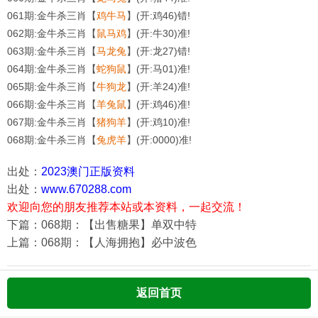
061期:金牛杀三肖【
鸡牛马
】(开:鸡46)错!
062期:金牛杀三肖【
鼠马鸡
】(开:牛30)准!
063期:金牛杀三肖【
马龙兔
】(开:龙27)错!
064期:金牛杀三肖【
蛇狗鼠
】(开:马01)准!
065期:金牛杀三肖【
牛狗龙
】(开:羊24)准!
066期:金牛杀三肖【
羊兔鼠
】(开:鸡46)准!
067期:金牛杀三肖【
猪狗羊
】(开:鸡10)准!
068期:金牛杀三肖【
兔虎羊
】(开:0000)准!
出处：
2023澳门正版资料
出处：
www.670288.com
欢迎向您的朋友推荐本站或本资料，一起交流！
下篇：068期：【出售糖果】单双中特
上篇：068期：【人海拥抱】必中波色
返回首页