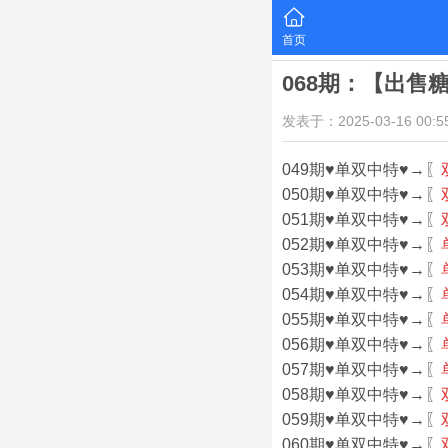
首页
068期：【出售
发表于：2025-03-16 00:55
049期♥单双中特♥→〖
050期♥单双中特♥→〖
051期♥单双中特♥→〖
052期♥单双中特♥→〖
053期♥单双中特♥→〖
054期♥单双中特♥→〖
055期♥单双中特♥→〖
056期♥单双中特♥→〖
057期♥单双中特♥→〖
058期♥单双中特♥→〖
059期♥单双中特♥→〖
060期♥单双中特♥→〖