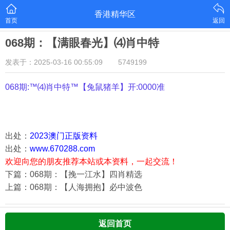
香港精华区
首页
返回
068期：【满眼春光】⑷肖中特
发表于：2025-03-16 00:55:09
5749199
068期:™⑷肖中特™【
兔鼠猪羊
】开:0000准
出处：
2023澳门正版资料
出处：
www.670288.com
欢迎向您的朋友推荐本站或本资料，一起交流！
下篇：068期：【挽一江水】四肖精选
上篇：068期：【人海拥抱】必中波色
返回首页