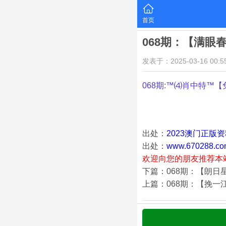
首页
068期：【满眼
发表于：2025-03-16 00:55
068期:™⑷肖中特™【
出处：
2023澳门正版
出处：
www.670288.co
欢迎向您的朋友推荐本
下篇：068期：【朗日
上篇：068期：【挽一