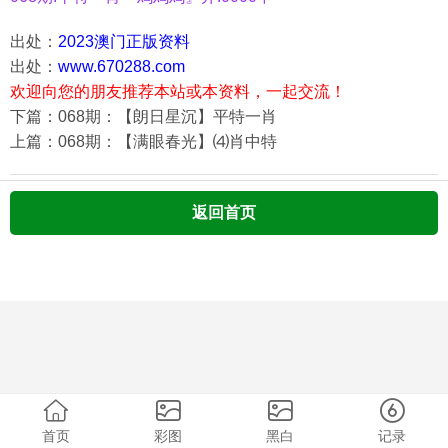
出处：
2023澳门正版资料
出处：
www.670288.com
欢迎向您的朋友推荐本站或本资料，一起交流！
下篇：068期：【朗日星沉】平特一肖
上篇：068期：【满眼春光】⑷肖中特
返回首页
首页
彩图
黑白
记录