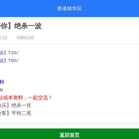
香港精华区
等你】绝杀一波
:11
5466132
】T10√
】T00√
资料
m
站或本资料，一起交流！
快乐】绝杀一肖
食客】平特二尾
返回首页