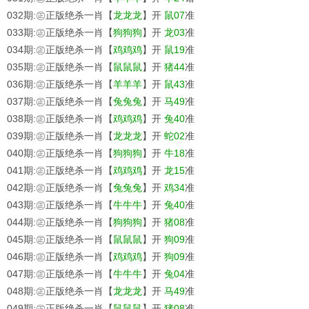
032期:㊣正版绝杀一肖【
龙龙龙
】开
鼠07
准
033期:㊣正版绝杀一肖【
狗狗狗
】开
龙03
准
034期:㊣正版绝杀一肖【
鸡鸡鸡
】开
鼠19
准
035期:㊣正版绝杀一肖【
鼠鼠鼠
】开
猪44
准
036期:㊣正版绝杀一肖【
羊羊羊
】开
鼠43
准
037期:㊣正版绝杀一肖【
兔兔兔
】开
马49
准
038期:㊣正版绝杀一肖【
鸡鸡鸡
】开
兔40
准
039期:㊣正版绝杀一肖【
龙龙龙
】开
蛇02
准
040期:㊣正版绝杀一肖【
狗狗狗
】开
牛18
准
041期:㊣正版绝杀一肖【
鸡鸡鸡
】开
龙15
准
042期:㊣正版绝杀一肖【
兔兔兔
】开
鸡34
准
043期:㊣正版绝杀一肖【
牛牛牛
】开
兔40
准
044期:㊣正版绝杀一肖【
狗狗狗
】开
猪08
准
045期:㊣正版绝杀一肖【
鼠鼠鼠
】开
狗09
准
046期:㊣正版绝杀一肖【
鸡鸡鸡
】开
狗09
准
047期:㊣正版绝杀一肖【
牛牛牛
】开
兔04
准
048期:㊣正版绝杀一肖【
龙龙龙
】开
马49
准
049期:㊣正版绝杀一肖【
鼠鼠鼠
】开
猪08
准