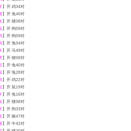
羊
】开:鸡34对
猪
】开:兔40对
龙
】开:猪08对
鼠
】开:狗09对
鸡
】开:狗09对
狗
】开:兔04对
羊
】开:马49对
虎
】开:猪08对
蛇
】开:兔40对
鼠
】开:兔28对
狗
】开:鸡22对
蛇
】开:鼠19对
牛
】开:兔16对
鼠
】开:猪08对
羊
】开:狗33对
龙
】开:猴47对
猪
】开:牛42对
蛇
】开:猪20对