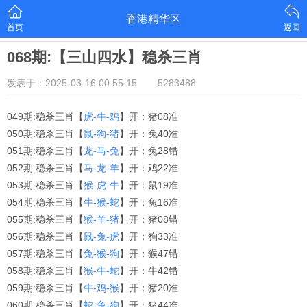
香港精华区
首页
返回
068期:【三山四水】稳杀三肖
发表于：2025-03-16 00:55:15
5283488
049期:稳杀三肖【
虎-牛-鸡
】开：猪08准
050期:稳杀三肖【
鼠-狗-猪
】开：兔40准
051期:稳杀三肖【
龙-马-兔
】开：兔28错
052期:稳杀三肖【
马-龙-羊
】开：鸡22准
053期:稳杀三肖【
猴-虎-牛
】开：鼠19准
054期:稳杀三肖【
牛-猴-蛇
】开：兔16准
055期:稳杀三肖【
猴-羊-猪
】开：猪08错
056期:稳杀三肖【
鼠-兔-虎
】开：狗33准
057期:稳杀三肖【
兔-猴-狗
】开：猴47错
058期:稳杀三肖【
猴-牛-蛇
】开：牛42错
059期:稳杀三肖【
牛-鸡-猴
】开：猪20准
060期:稳杀三肖【
蛇-兔-狗
】开：猪44准