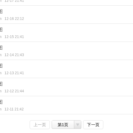
m
12-17 21:41
图
m
12-16 22:12
图
m
12-15 21:41
图
m
12-14 21:43
图
m
12-13 21:41
图
m
12-12 21:44
图
m
12-11 21:42
上一页
第1页
下一页