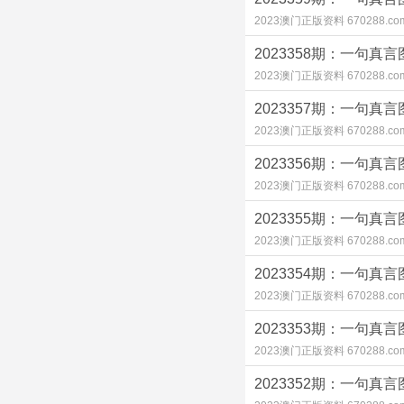
2023澳门正版资料 670288.co
2023358期：一句真言
2023澳门正版资料 670288.co
2023357期：一句真言
2023澳门正版资料 670288.co
2023356期：一句真言
2023澳门正版资料 670288.co
2023355期：一句真言
2023澳门正版资料 670288.co
2023354期：一句真言
2023澳门正版资料 670288.co
2023353期：一句真言
2023澳门正版资料 670288.co
2023352期：一句真言