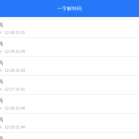
一字解特码
码
m
12-30 21:41
码
m
12-29 21:40
码
m
12-28 21:43
码
m
12-27 21:41
码
m
12-26 21:40
码
m
12-25 21:40
码