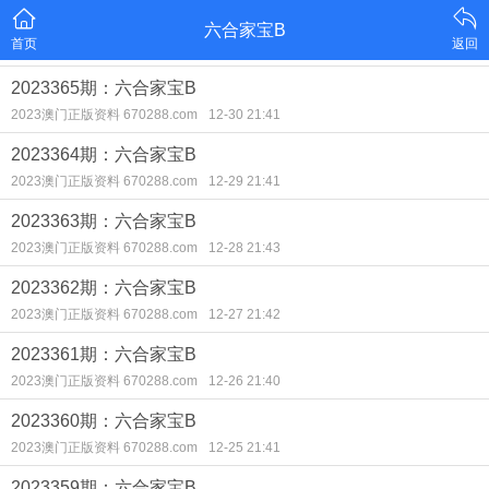
六合家宝B
首页
返回
2023365期：六合家宝B
2023澳门正版资料 670288.com
12-30 21:41
2023364期：六合家宝B
2023澳门正版资料 670288.com
12-29 21:41
2023363期：六合家宝B
2023澳门正版资料 670288.com
12-28 21:43
2023362期：六合家宝B
2023澳门正版资料 670288.com
12-27 21:42
2023361期：六合家宝B
2023澳门正版资料 670288.com
12-26 21:40
2023360期：六合家宝B
2023澳门正版资料 670288.com
12-25 21:41
2023359期：六合家宝B