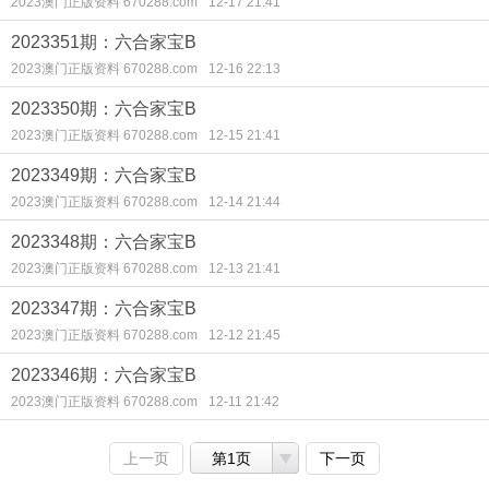
2023澳门正版资料 670288.com
12-17 21:41
2023351期：六合家宝B
2023澳门正版资料 670288.com
12-16 22:13
2023350期：六合家宝B
2023澳门正版资料 670288.com
12-15 21:41
2023349期：六合家宝B
2023澳门正版资料 670288.com
12-14 21:44
2023348期：六合家宝B
2023澳门正版资料 670288.com
12-13 21:41
2023347期：六合家宝B
2023澳门正版资料 670288.com
12-12 21:45
2023346期：六合家宝B
2023澳门正版资料 670288.com
12-11 21:42
上一页
第1页
下一页