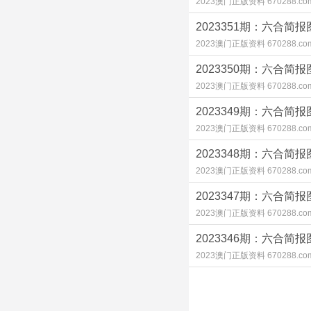
2023澳门正版资料 670288.co
2023351期：六合简报
2023澳门正版资料 670288.co
2023350期：六合简报
2023澳门正版资料 670288.co
2023349期：六合简报
2023澳门正版资料 670288.co
2023348期：六合简报
2023澳门正版资料 670288.co
2023347期：六合简报
2023澳门正版资料 670288.co
2023346期：六合简报
2023澳门正版资料 670288.co