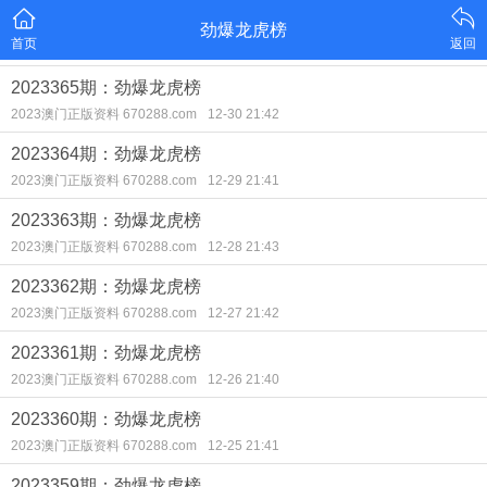
劲爆龙虎榜
首页
返回
2023365期：劲爆龙虎榜
2023澳门正版资料 670288.com
12-30 21:42
2023364期：劲爆龙虎榜
2023澳门正版资料 670288.com
12-29 21:41
2023363期：劲爆龙虎榜
2023澳门正版资料 670288.com
12-28 21:43
2023362期：劲爆龙虎榜
2023澳门正版资料 670288.com
12-27 21:42
2023361期：劲爆龙虎榜
2023澳门正版资料 670288.com
12-26 21:40
2023360期：劲爆龙虎榜
2023澳门正版资料 670288.com
12-25 21:41
2023359期：劲爆龙虎榜