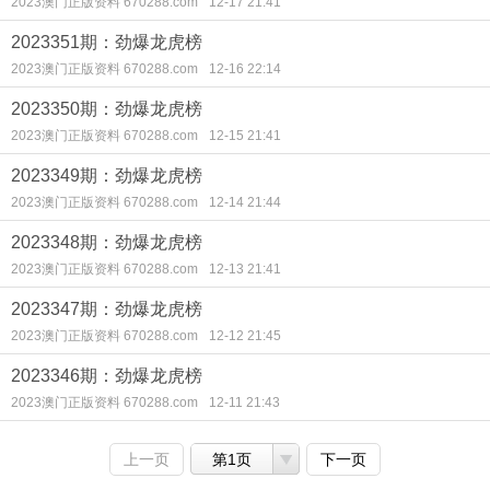
2023澳门正版资料 670288.com
12-17 21:41
2023351期：劲爆龙虎榜
2023澳门正版资料 670288.com
12-16 22:14
2023350期：劲爆龙虎榜
2023澳门正版资料 670288.com
12-15 21:41
2023349期：劲爆龙虎榜
2023澳门正版资料 670288.com
12-14 21:44
2023348期：劲爆龙虎榜
2023澳门正版资料 670288.com
12-13 21:41
2023347期：劲爆龙虎榜
2023澳门正版资料 670288.com
12-12 21:45
2023346期：劲爆龙虎榜
2023澳门正版资料 670288.com
12-11 21:43
上一页
第1页
下一页