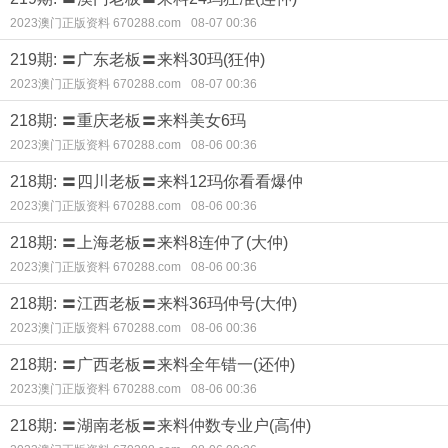
2023澳门正版资料 670288.com
08-07 00:36
219期: 〓广东老板〓来料30玛(狂仲)
2023澳门正版资料 670288.com
08-07 00:36
218期: 〓重庆老板〓来料美女6玛
2023澳门正版资料 670288.com
08-06 00:36
218期: 〓四川老板〓来料12玛你看看爆仲
2023澳门正版资料 670288.com
08-06 00:36
218期: 〓上海老板〓来料8连仲了(大仲)
2023澳门正版资料 670288.com
08-06 00:36
218期: 〓江西老板〓来料36玛仲号(大仲)
2023澳门正版资料 670288.com
08-06 00:36
218期: 〓广西老板〓来料全年错一(还仲)
2023澳门正版资料 670288.com
08-06 00:36
218期: 〓湖南老板〓来料仲数专业户(高仲)