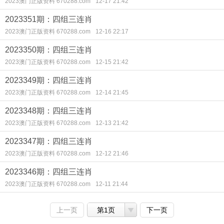
2023澳门正版资料 670288.com
12-17 21:42
2023351期：四组三连肖
2023澳门正版资料 670288.com
12-16 22:17
2023350期：四组三连肖
2023澳门正版资料 670288.com
12-15 21:42
2023349期：四组三连肖
2023澳门正版资料 670288.com
12-14 21:45
2023348期：四组三连肖
2023澳门正版资料 670288.com
12-13 21:42
2023347期：四组三连肖
2023澳门正版资料 670288.com
12-12 21:46
2023346期：四组三连肖
2023澳门正版资料 670288.com
12-11 21:44
上一页
第1页
下一页