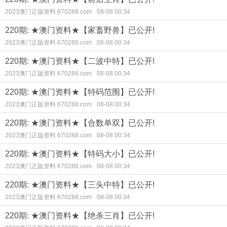
2023澳门正版资料 670288.com
08-08 00:34
220期: ★澳门资料★【家畜野兽】已公开!
2023澳门正版资料 670288.com
08-08 00:34
220期: ★澳门资料★【二波中特】已公开!
2023澳门正版资料 670288.com
08-08 00:34
220期: ★澳门资料★【特码范围】已公开!
2023澳门正版资料 670288.com
08-08 00:34
220期: ★澳门资料★【合数单双】已公开!
2023澳门正版资料 670288.com
08-08 00:34
220期: ★澳门资料★【特码大小】已公开!
2023澳门正版资料 670288.com
08-08 00:34
220期: ★澳门资料★【三头中特】已公开!
2023澳门正版资料 670288.com
08-08 00:34
220期: ★澳门资料★【绝杀三肖】已公开!