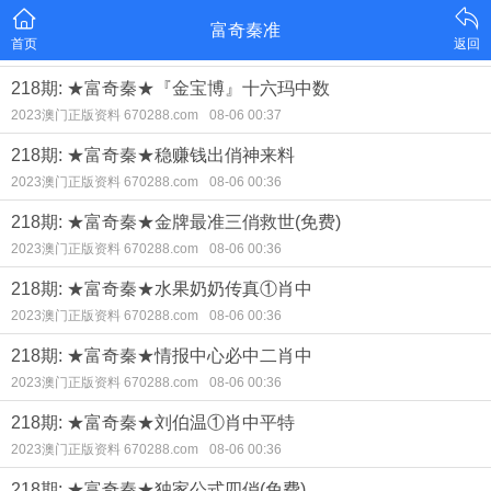
富奇秦准
首页
返回
218期: ★富奇秦★『金宝博』十六玛中数
2023澳门正版资料 670288.com
08-06 00:37
218期: ★富奇秦★稳赚钱出俏神来料
2023澳门正版资料 670288.com
08-06 00:36
218期: ★富奇秦★金牌最准三俏救世(免费)
2023澳门正版资料 670288.com
08-06 00:36
218期: ★富奇秦★水果奶奶传真①肖中
2023澳门正版资料 670288.com
08-06 00:36
218期: ★富奇秦★情报中心必中二肖中
2023澳门正版资料 670288.com
08-06 00:36
218期: ★富奇秦★刘伯温①肖中平特
2023澳门正版资料 670288.com
08-06 00:36
218期: ★富奇秦★独家公式四俏(免费)