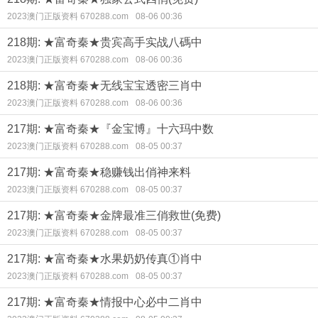
2023澳门正版资料 670288.com
08-06 00:36
218期: ★富奇秦★贵宾高手实战八碼中
2023澳门正版资料 670288.com
08-06 00:36
218期: ★富奇秦★无线宝宝透密三肖中
2023澳门正版资料 670288.com
08-06 00:36
217期: ★富奇秦★『金宝博』十六玛中数
2023澳门正版资料 670288.com
08-05 00:37
217期: ★富奇秦★稳赚钱出俏神来料
2023澳门正版资料 670288.com
08-05 00:37
217期: ★富奇秦★金牌最准三俏救世(免费)
2023澳门正版资料 670288.com
08-05 00:37
217期: ★富奇秦★水果奶奶传真①肖中
2023澳门正版资料 670288.com
08-05 00:37
217期: ★富奇秦★情报中心必中二肖中