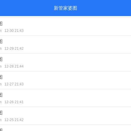
新管家婆图
图
m
12-30 21:43
图
m
12-29 21:42
图
m
12-28 21:44
图
m
12-27 21:43
图
m
12-26 21:41
图
m
12-25 21:42
图