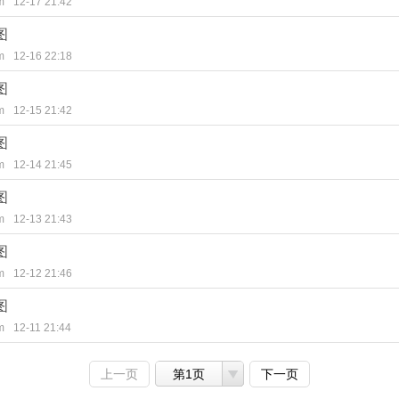
m
12-17 21:42
图
m
12-16 22:18
图
m
12-15 21:42
图
m
12-14 21:45
图
m
12-13 21:43
图
m
12-12 21:46
图
m
12-11 21:44
上一页
第1页
下一页