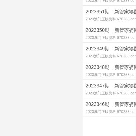
2023澳门正版资料 670288.co
2023351期：新管家婆
2023澳门正版资料 670288.co
2023350期：新管家婆
2023澳门正版资料 670288.co
2023349期：新管家婆
2023澳门正版资料 670288.co
2023348期：新管家婆
2023澳门正版资料 670288.co
2023347期：新管家婆
2023澳门正版资料 670288.co
2023346期：新管家婆
2023澳门正版资料 670288.co