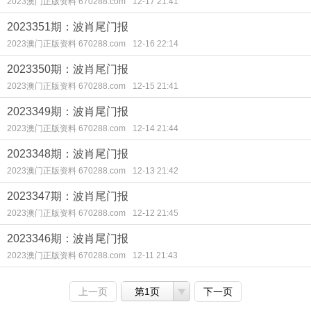
2023澳门正版资料 670288.com
12-17 21:41
2023351期：波肖尾门报
2023澳门正版资料 670288.com
12-16 22:14
2023350期：波肖尾门报
2023澳门正版资料 670288.com
12-15 21:41
2023349期：波肖尾门报
2023澳门正版资料 670288.com
12-14 21:44
2023348期：波肖尾门报
2023澳门正版资料 670288.com
12-13 21:42
2023347期：波肖尾门报
2023澳门正版资料 670288.com
12-12 21:45
2023346期：波肖尾门报
2023澳门正版资料 670288.com
12-11 21:43
上一页
第1页
下一页