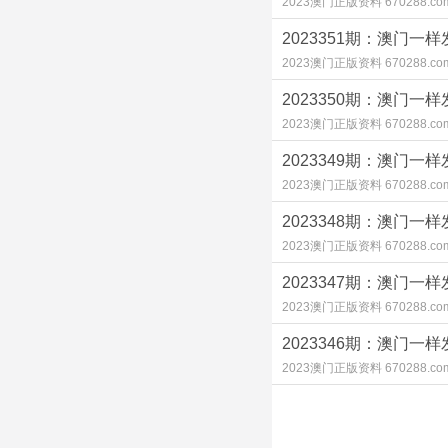
2023澳门正版资料 670288.co
2023351期：澳门一样
2023澳门正版资料 670288.co
2023350期：澳门一样
2023澳门正版资料 670288.co
2023349期：澳门一样
2023澳门正版资料 670288.co
2023348期：澳门一样
2023澳门正版资料 670288.co
2023347期：澳门一样
2023澳门正版资料 670288.co
2023346期：澳门一样
2023澳门正版资料 670288.co