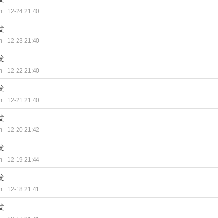
m
12-24 21:40
发
m
12-23 21:40
发
m
12-22 21:40
发
m
12-21 21:40
发
m
12-20 21:42
发
m
12-19 21:44
发
m
12-18 21:41
发