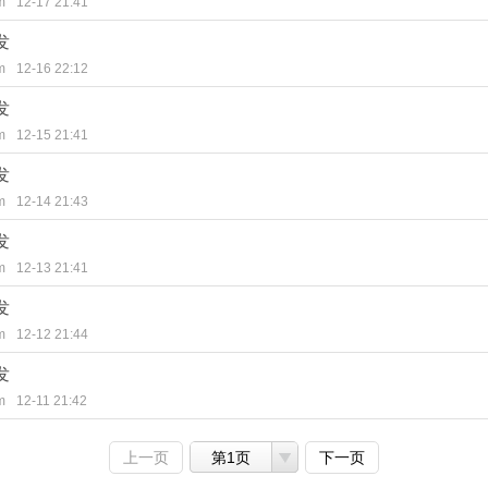
m
12-17 21:41
发
m
12-16 22:12
发
m
12-15 21:41
发
m
12-14 21:43
发
m
12-13 21:41
发
m
12-12 21:44
发
m
12-11 21:42
上一页
第1页
下一页