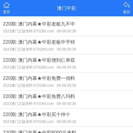
澳门中彩
首页
返回
220期: 澳门内幕★中彩老板九不中
2023澳门正版资料 670288.com
08-08 00:36
220期: 澳门内幕★中彩老板中平特
2023澳门正版资料 670288.com
08-08 00:36
220期: 澳门内幕★中彩僧到仁单双
2023澳门正版资料 670288.com
08-08 00:36
220期: 澳门内幕★中彩免费一俏料
2023澳门正版资料 670288.com
08-08 00:36
220期: 澳门内幕★中彩免费八玛料
2023澳门正版资料 670288.com
08-08 00:36
220期: 澳门内幕★中彩买十仲十
2023澳门正版资料 670288.com
08-08 00:36
220期: 澳门内幕★中彩8000元来料