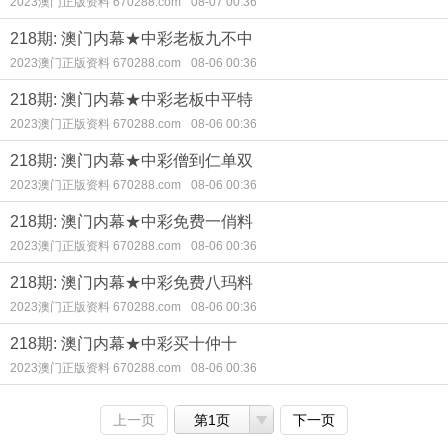
2023澳门正版资料 670288.com
08-07 00:36
218期: 澳门内幕★中彩老板九不中
2023澳门正版资料 670288.com
08-06 00:36
218期: 澳门内幕★中彩老板中平特
2023澳门正版资料 670288.com
08-06 00:36
218期: 澳门内幕★中彩僧到仁单双
2023澳门正版资料 670288.com
08-06 00:36
218期: 澳门内幕★中彩免费一俏料
2023澳门正版资料 670288.com
08-06 00:36
218期: 澳门内幕★中彩免费八玛料
2023澳门正版资料 670288.com
08-06 00:36
218期: 澳门内幕★中彩买十仲十
2023澳门正版资料 670288.com
08-06 00:36
上一页
第1页
下一页