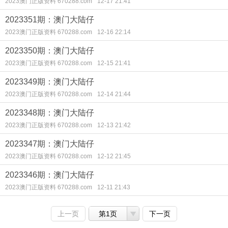
2023澳门正版资料 670288.com
12-17 21:41
2023351期：澳门大陆仔
2023澳门正版资料 670288.com
12-16 22:14
2023350期：澳门大陆仔
2023澳门正版资料 670288.com
12-15 21:41
2023349期：澳门大陆仔
2023澳门正版资料 670288.com
12-14 21:44
2023348期：澳门大陆仔
2023澳门正版资料 670288.com
12-13 21:42
2023347期：澳门大陆仔
2023澳门正版资料 670288.com
12-12 21:45
2023346期：澳门大陆仔
2023澳门正版资料 670288.com
12-11 21:43
上一页
第1页
下一页