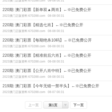
2023澳门正版资料 670288.com
08-08 00:31
220期: 澳门彩票【新单双▲两肖】←※已免费公开
2023澳门正版资料 670288.com
08-08 00:31
220期: 澳门彩票【精选七肖】←※已免费公开
2023澳门正版资料 670288.com
08-08 00:31
220期: 澳门彩票【每期绝杀10码】←※已免费公开
2023澳门正版资料 670288.com
08-08 00:31
220期: 澳门彩票【精准前后六肖】←※已免费公开
2023澳门正版资料 670288.com
08-08 00:31
220期: 澳门彩票【公开八肖中特】←※已免费公开
2023澳门正版资料 670288.com
08-08 00:31
219期: 澳门彩票【今年无错一禁半头】←※已免费公开
2023澳门正版资料 670288.com
08-07 00:31
上一页
第1页
下一页