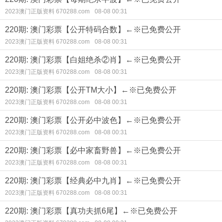
2023澳门正版资料 670288.com
08-08 00:31
220期: 澳门彩票【公开特码合数】←※已免费公开
2023澳门正版资料 670288.com
08-08 00:31
220期: 澳门彩票【白姐绝杀②肖】←※已免费公开
2023澳门正版资料 670288.com
08-08 00:31
220期: 澳门彩票【公开TM大小】←※已免费公开
2023澳门正版资料 670288.com
08-08 00:31
220期: 澳门彩票【公开必中波色】←※已免费公开
2023澳门正版资料 670288.com
08-08 00:31
220期: 澳门彩票【必中家畜野兽】←※已免费公开
2023澳门正版资料 670288.com
08-08 00:31
220期: 澳门彩票【经典必中九肖】←※已免费公开
2023澳门正版资料 670288.com
08-08 00:31
220期: 澳门彩票【真功夫抓6尾】←※已免费公开