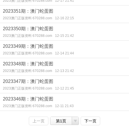
2023澳门正版资料 670288.com
12-17 21:41
2023351期：澳门蛇蛋图
2023澳门正版资料 670288.com
12-16 22:15
2023350期：澳门蛇蛋图
2023澳门正版资料 670288.com
12-15 21:42
2023349期：澳门蛇蛋图
2023澳门正版资料 670288.com
12-14 21:44
2023348期：澳门蛇蛋图
2023澳门正版资料 670288.com
12-13 21:42
2023347期：澳门蛇蛋图
2023澳门正版资料 670288.com
12-12 21:45
2023346期：澳门蛇蛋图
2023澳门正版资料 670288.com
12-11 21:43
上一页
第1页
下一页